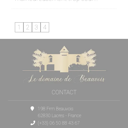
1
2
3
4
CONTACT
198 Frm Beauvois
62830 Lacres - France
(+33) 06 50 88 43 67