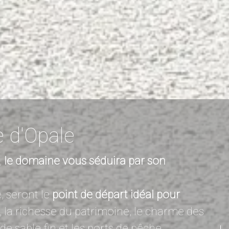
e d'Opale
,
le domaine vous séduira par son
, seront le
point de départ idéal pour
, la richesse du patrimoine, le charme des
de sable fin et les ports de pêche …