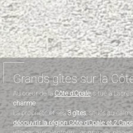
Grands gîtes sur la Côt
Au cœur de la
Côte d'Opale
, situé à Lacres
charme
.
La propriété et ses
3 gîtes
, situés au calme
découvrir la région Côte d'Opale et 2 Caps
villages aux alentours, les grandes plages 